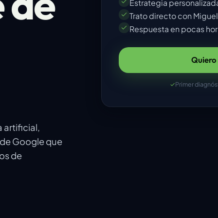
e de
Estrategia personalizad
Trato directo con Migue
Respuesta en pocas hor
Quiero 
✓
Primer diagnóst
rtificial,
a de Google que
ios de