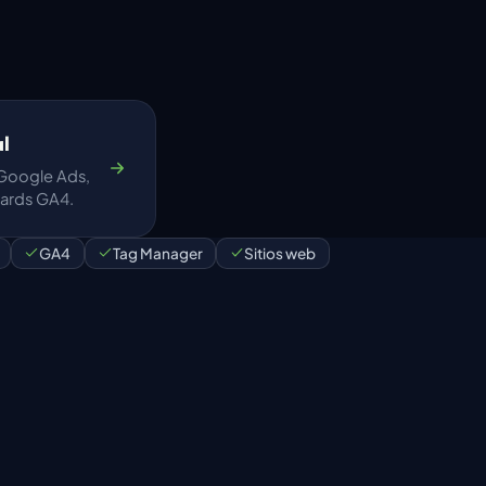
al
 Google Ads,
ards GA4.
GA4
Tag Manager
Sitios web