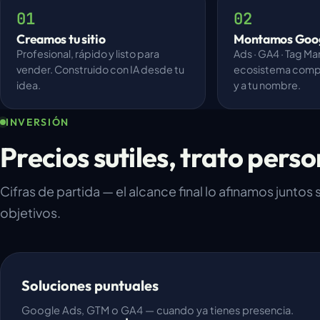
01
02
Creamos tu sitio
Montamos Goo
Profesional, rápido y listo para
Ads · GA4 · Tag Ma
vender. Construido con IA desde tu
ecosistema compl
idea.
y a tu nombre.
INVERSIÓN
Precios sutiles, trato pers
Cifras de partida — el alcance final lo afinamos juntos
objetivos.
Soluciones puntuales
Google Ads, GTM o GA4 — cuando ya tienes presencia.