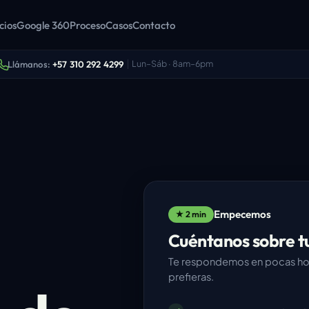
cios
Google 360
Proceso
Casos
Contacto
Lun–Sáb · 8am–6pm
Llámanos:
+57 310 292 4299
Empecemos
★ 2 min
Cuéntanos sobre t
Te respondemos en pocas ho
prefieras.