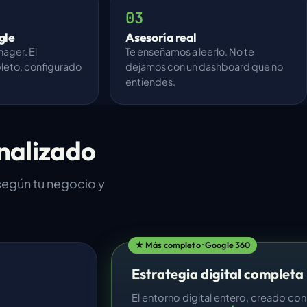
03
gle
Asesoría real
nager. El
Te enseñamos a leerlo. No te
eto, configurado
dejamos con un dashboard que no
entiendes.
onalizado
 según tu negocio y
★ Más completo · Google 360
Estrategia digital completa
El entorno digital entero, creado con