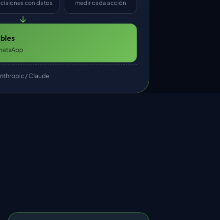
cisiones con datos
medir cada acción
↓
bles
 WhatsApp
Anthropic / Claude