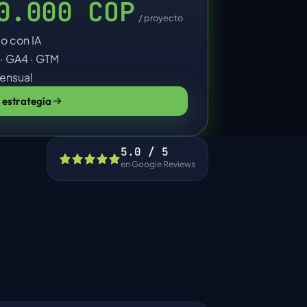
0.000 COP
/ proyecto
o con IA
· GA4 · GTM
ensual
 estrategia
5.0 / 5
en Google Reviews