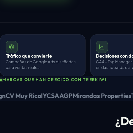
Tráfico que convierte
Decisiones con d
Campañas de Google Ads diseñadas
GA4 + Tag Manager
para ventas reales.
en dashboards clar
MARCAS QUE HAN CRECIDO CON TREEKIWI
V Muy Rico
IYCSA
AGP
Mirandas Properties
Tra
¿De