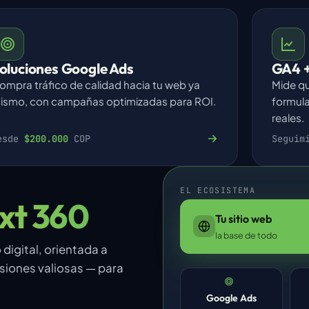
oluciones Google Ads
GA4 +
ompra tráfico de calidad hacia tu web ya
Mide qu
ismo, con campañas optimizadas para ROI.
formula
reales.
esde
$200.000
COP
Seguim
EL ECOSISTEMA
xt 360
Tu sitio web
la base de todo
digital, orientada a
rsiones valiosas — para
Google Ads