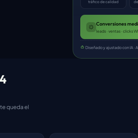
tráfico de calidad
de
Conversiones medi
leads · ventas · clicks
Diseñado y ajustado con IA · 
 4
 te queda el