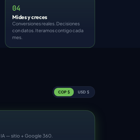
04
Mides y creces
Conversiones reales. Decisiones
con datos. Iteramos contigo cada
mes.
COP $
USD $
 IA — sitio + Google 360.