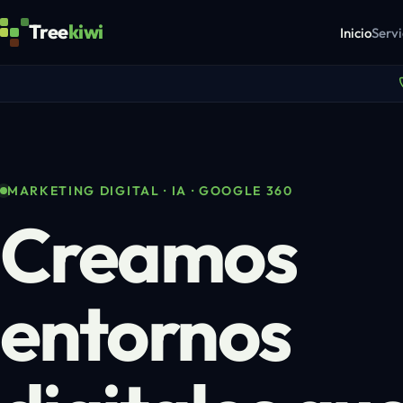
Tree
kiwi
Inicio
Servi
MARKETING DIGITAL · IA · GOOGLE 360
Creamos
entornos