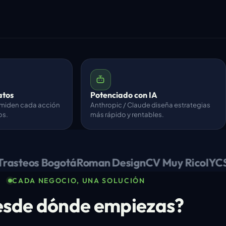
atos
Potenciado con IA
 miden cada acción
Anthropic / Claude diseña estrategias
os.
más rápido y rentables.
steos Bogotá
Roman Design
CV Muy Rico
IYCSA
CADA NEGOCIO, UNA SOLUCIÓN
sde dónde empiezas?